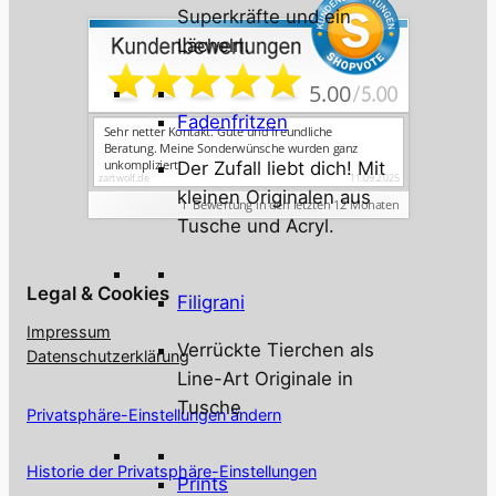
Superkräfte und ein
Lächeln.
Fadenfritzen
Der Zufall liebt dich! Mit
kleinen Originalen aus
Tusche und Acryl.
Legal & Cookies
Filigrani
Impressum
Verrückte Tierchen als
Datenschutzerklärung
Line-Art Originale in
Tusche
Privatsphäre-Einstellungen ändern
Historie der Privatsphäre-Einstellungen
Prints