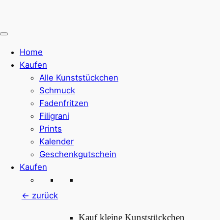
Zum
Inhalt
springen
Home
Kaufen
Alle Kunststückchen
Schmuck
Fadenfritzen
Filigrani
Prints
Kalender
Geschenkgutschein
Kaufen
<- zurück
Kauf kleine Kunststückchen