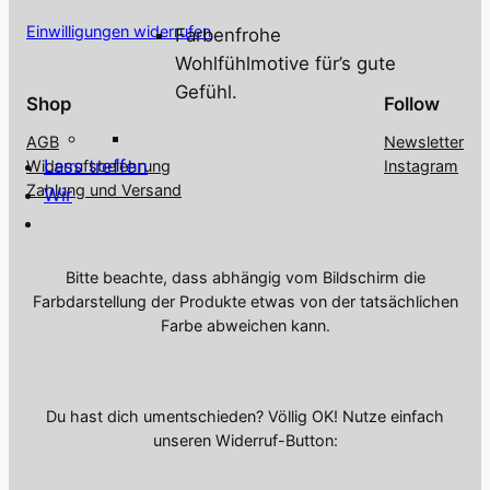
Einwilligungen widerrufen
Farbenfrohe
Wohlfühlmotive für’s gute
Gefühl.
Shop
Follow
AGB
Newsletter
Lass treffen
Widerrufsbelehrung
Instagram
Zahlung und Versand
Wir
Bitte beachte, dass abhängig vom Bildschirm die
Farbdarstellung der Produkte etwas von der tatsächlichen
Farbe abweichen kann.
Du hast dich umentschieden? Völlig OK! Nutze einfach
unseren Widerruf-Button: