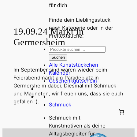
für dich
Finde dein Lieblingsstück
nach Kategorie oder in der
19.09.24 Markt in
Freitextsuche.
Germersheim
Suchen
nach:
Suchen
Alle Kunststückchen
Im September sind waren wieder beim
Kalender
Feierabendmarkt am Paradeplatz in
Geschenkgutschein
Germersheim dabei. Diesmal mit Schmuck
und Magneten, wir freuen uns, dass sie euch
gefallen :).
Schmuck
Schmuck mit
Kunstmotiven als deine
Alltagsbegleiter für