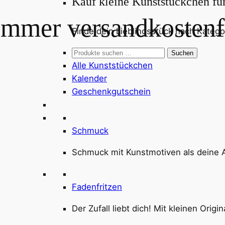
Kauf kleine Kunststückchen fü
Immer versandkostenf
Finde dein Lieblingsstück nach Kategor
Suchen
Suchen
nach:
Alle Kunststückchen
Kalender
Geschenkgutschein
Schmuck
Schmuck mit Kunstmotiven als deine Al
Fadenfritzen
Der Zufall liebt dich! Mit kleinen Orig