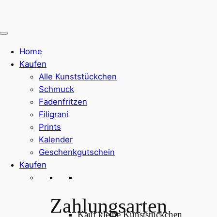
Zum
Inhalt
springen
Home
Kaufen
Alle Kunststückchen
Schmuck
Fadenfritzen
Filigrani
Prints
Kalender
Geschenkgutschein
Kaufen
Zahlungsarten
Kauf kleine Kunststückchen