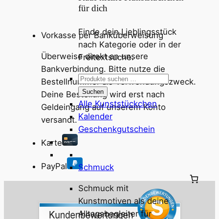
für dich
Finde dein Lieblingsstück
Vorkasse per Banküberweisung
nach Kategorie oder in der
Überweise direkt an unsere
Freitextsuche.
Bankverbindung. Bitte nutze die
Suchen
Bestellnummer als Verwendungszweck.
nach:
Suchen
Deine Bestellung wird erst nach
Alle Kunststückchen
Geldeingang auf unserem Konto
Kalender
versandt.
Geschenkgutschein
Karte
PayPal
Schmuck
Schmuck mit
Kunstmotiven als deine
Alltagsbegleiter für