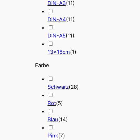
DIN-A3
(
11
)
DIN-A4
(
11
)
DIN-A5
(
11
)
13x18cm
(
1
)
Farbe
Schwarz
(
28
)
Rot
(
5
)
Blau
(
14
)
Pink
(
7
)