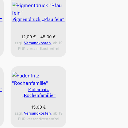
e“
Pigmentdruck „Pfau fein“
12,00
€
–
45,00
€
zzgl.
Versandkosten
, ab 19
EUR versandkostenfrei
“
Fadenfritz
„Rochenfamilie“
15,00
€
zzgl.
Versandkosten
, ab 19
EUR versandkostenfrei