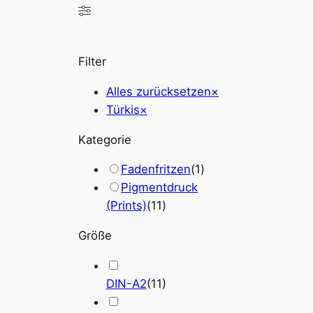
Filter
Alles zurücksetzen
×
Türkis
×
Kategorie
Fadenfritzen
(
1
)
Pigmentdruck
(Prints)
(
11
)
Größe
DIN-A2
(
11
)