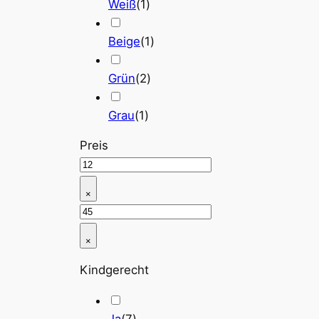
Weiß
(
1
)
Beige
(
1
)
Grün
(
2
)
Grau
(
1
)
Preis
×
×
Kindgerecht
Ja
(
7
)