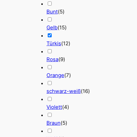
Bunt
(
5
)
Gelb
(
15
)
Türkis
(
12
)
Rosa
(
9
)
Orange
(
7
)
schwarz-weiß
(
16
)
Violett
(
4
)
Braun
(
5
)