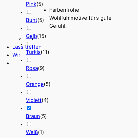
Pink
(
5
)
Farbenfrohe
Wohlfühlmotive für’s gute
Bunt
(
5
)
Gefühl.
Gelb
(
15
)
Lass treffen
Türkis
(
11
)
Wir
Rosa
(
9
)
Orange
(
5
)
Violett
(
4
)
Braun
(
5
)
Weiß
(
1
)