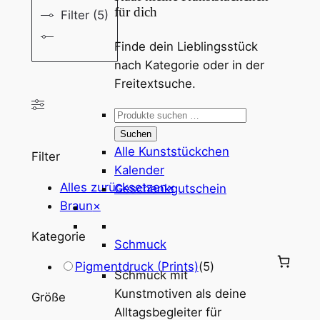
für dich
Filter (5)
Finde dein Lieblingsstück
nach Kategorie oder in der
Freitextsuche.
Suchen
nach:
Suchen
Alle Kunststückchen
Filter
Kalender
Alles zurücksetzen
×
Geschenkgutschein
Braun
×
Kategorie
Schmuck
Pigmentdruck (Prints)
(
5
)
Schmuck mit
Kunstmotiven als deine
Größe
Alltagsbegleiter für