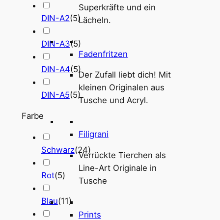
Superkräfte und ein
DIN-A2
(
5
)
Lächeln.
DIN-A3
(
5
)
Fadenfritzen
DIN-A4
(
5
)
Der Zufall liebt dich! Mit
kleinen Originalen aus
DIN-A5
(
5
)
Tusche und Acryl.
Farbe
Filigrani
Schwarz
(
24
)
Verrückte Tierchen als
Line-Art Originale in
Rot
(
5
)
Tusche
Blau
(
11
)
Prints