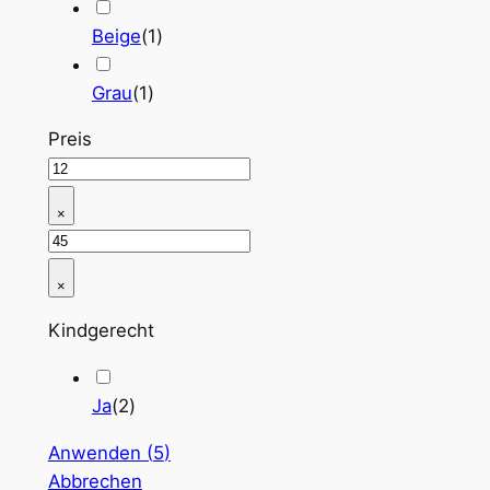
Beige
(
1
)
Grau
(
1
)
Preis
×
×
Kindgerecht
Ja
(
2
)
Anwenden
(
5
)
Abbrechen