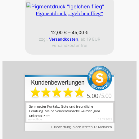
Pigmentdruck „Igelchen flieg“
12,00
€
–
45,00
€
zzgl.
Versandkosten
, ab 19 EUR
versandkostenfrei