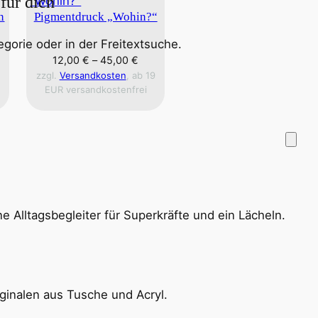
für dich
n
Pigmentdruck „Wohin?“
egorie oder in der Freitextsuche.
12,00
€
–
45,00
€
zzgl.
Versandkosten
, ab 19
EUR versandkostenfrei
 Alltagsbegleiter für Superkräfte und ein Lächeln.
riginalen aus Tusche und Acryl.