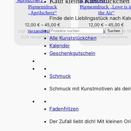
Kauf kleine Kunststückchen 
Pigmentdruck
Pigmentdruck „Love is i
„Aprilscherz“
the Air“
Finde dein Lieblingsstück nach Kat
12,00
€
–
45,00
€
12,00
€
–
45,00
€
Suchen
zzgl.
Versandkosten
, ab 19
zzgl.
Versandkosten
, ab 19
Suchen
EUR versandkostenfrei
EUR versandkostenfrei
nach:
Alle Kunststückchen
Kalender
Geschenkgutschein
Schmuck
Schmuck mit Kunstmotiven als deine
Fadenfritzen
Der Zufall liebt dich! Mit kleinen O