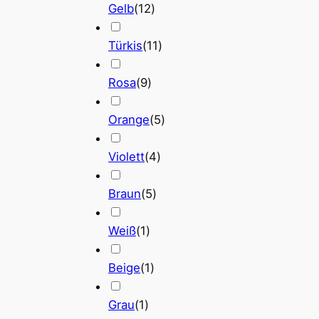
Gelb
(
12
)
Türkis
(
11
)
Rosa
(
9
)
Orange
(
5
)
Violett
(
4
)
Braun
(
5
)
Weiß
(
1
)
Beige
(
1
)
Grau
(
1
)