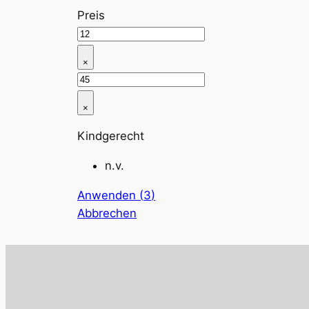
Preis
×
×
Kindgerecht
n.v.
Anwenden
(
3
)
Abbrechen