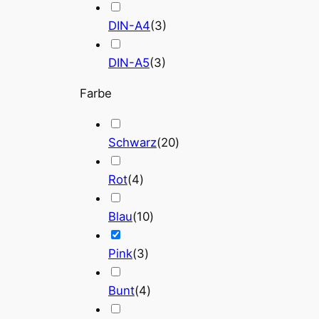
DIN-A4
(
3
)
DIN-A5
(
3
)
Farbe
Schwarz
(
20
)
Rot
(
4
)
Blau
(
10
)
Pink
(
3
)
Bunt
(
4
)