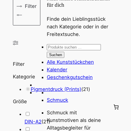
für dich
Filter
Finde dein Lieblingsstück
nach Kategorie oder in der
Freitextsuche.
Suchen
nach:
Suchen
Alle Kunststückchen
Filter
Kalender
Kategorie
Geschenkgutschein
Pigmentdruck (Prints)
(
21
)
Schmuck
Größe
Schmuck mit
Kunstmotiven als deine
DIN-A2
(
21
)
Alltagsbegleiter für