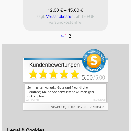
12,00
€
–
45,00
€
zzgl.
Versandkosten
, ab 19 EUR
versandkostenfrei
<-
1
2
Legal & Cookies