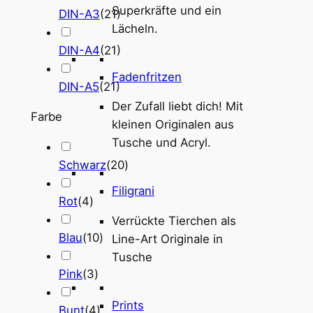
Superkräfte und ein
DIN-A3
(
21
)
Lächeln.
DIN-A4
(
21
)
Fadenfritzen
DIN-A5
(
21
)
Der Zufall liebt dich! Mit
Farbe
kleinen Originalen aus
Tusche und Acryl.
Schwarz
(
20
)
Filigrani
Rot
(
4
)
Verrückte Tierchen als
Blau
(
10
)
Line-Art Originale in
Tusche
Pink
(
3
)
Prints
Bunt
(
4
)