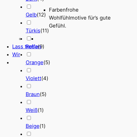
Farbenfrohe
Gelb
(
12
)
Wohlfühlmotive für’s gute
Gefühl.
Türkis
(
11
)
Rosa
(
9
)
Lass treffen
Wir
Orange
(
5
)
Violett
(
4
)
Braun
(
5
)
Weiß
(
1
)
Beige
(
1
)