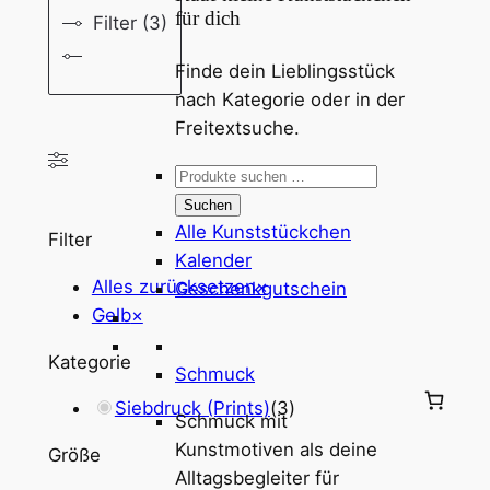
für dich
Filter (3)
Finde dein Lieblingsstück
nach Kategorie oder in der
Freitextsuche.
Suchen
nach:
Suchen
Alle Kunststückchen
Filter
Kalender
Alles zurücksetzen
×
Geschenkgutschein
Gelb
×
Kategorie
Schmuck
Siebdruck (Prints)
(
3
)
Schmuck mit
Kunstmotiven als deine
Größe
Alltagsbegleiter für