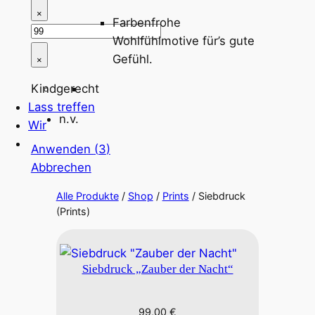
×
Farbenfrohe
Wohlfühlmotive für’s gute
Gefühl.
×
Kindgerecht
Lass treffen
n.v.
Wir
Anwenden
(
3
)
Abbrechen
Alle Produkte
/
Shop
/
Prints
/ Siebdruck
(Prints)
Siebdruck „Zauber der Nacht“
99,00
€