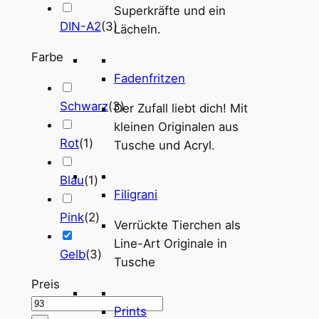
Superkräfte und ein
DIN-A2
(
3
)
Lächeln.
Farbe
Fadenfritzen
Schwarz
(
3
)
Der Zufall liebt dich! Mit
kleinen Originalen aus
Rot
(
1
)
Tusche und Acryl.
Blau
(
1
)
Filigrani
Pink
(
2
)
Verrückte Tierchen als
Line-Art Originale in
Gelb
(
3
)
Tusche
Preis
Prints