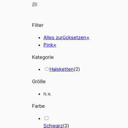
Filter
Alles zurücksetzen
×
Pink
×
Kategorie
Halsketten
(
2
)
Größe
n.v.
Farbe
Schwarz
(
2
)