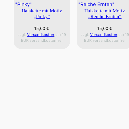
Halskette mit Motiv
Halskette mit Motiv
„Pinky“
„Reiche Ernten“
15,00
€
15,00
€
zzgl.
Versandkosten
, ab 19
zzgl.
Versandkosten
, ab 19
EUR versandkostenfrei
EUR versandkostenfrei