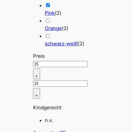
Pink
(
2
)
Orange
(
2
)
schwarz-weiß
(
2
)
Preis
×
×
Kindgerecht
n.v.