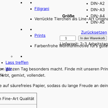
DIN-A2
Filigrani
DIN-A3
DIN-A4
Größe
Verrückte Tierchen als Line-Art Origin
DIN-A5
Zurücksetzen
Prints
P
In den Warenkorb
Lieferzeit:
2-3 Arbeitsta
i
Farbenfrohe Wohlfühlmotive für’s gute
g
m
Lass treffen
e
Wir
en ganzen Tag besonders macht. Finde mit unseren Print
n
färbt, gemixt, vollendet.
t
d
e auf säurefreies Papier, sodass du lange Freude an de
r
u
n Fine-Art Qualität
c
k