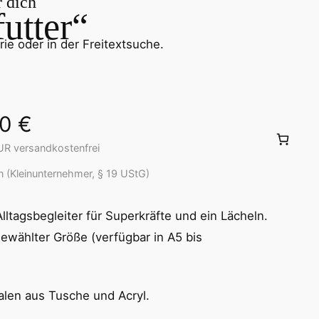
r dich
utter“
ie oder in der Freitextsuche.
00
€
UR versandkostenfrei
 (Kleinunternehmer, § 19 UStG)
ltagsbegleiter für Superkräfte und ein Lächeln.
ewählter Größe (verfügbar in A5 bis
inalen aus Tusche und Acryl.