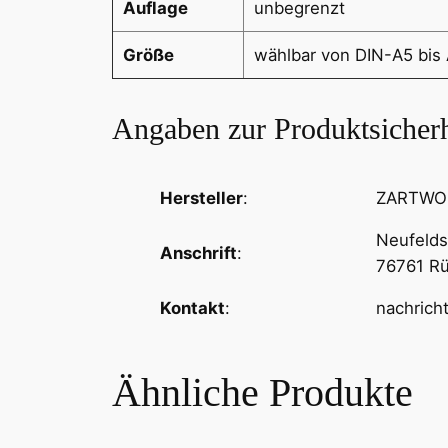
Auflage
unbegrenzt
Größe
wählbar von DIN-A5 bis
Angaben zur Produktsicherh
Hersteller
:
ZARTWOLF
Neufeldst
Anschrift
:
76761 R
Kontakt
:
nachrich
Ähnliche Produkte