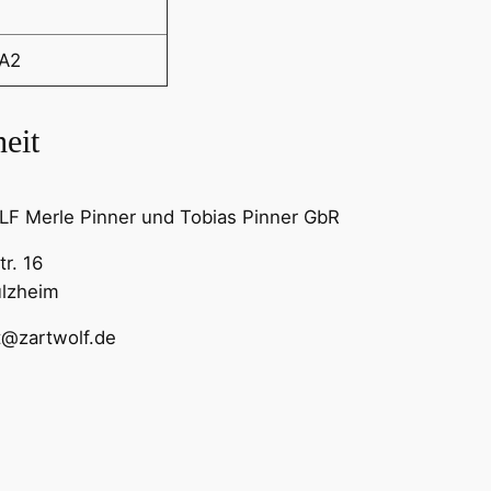
"
R
 A2
o
b
eit
o
t
e
 Merle Pinner und Tobias Pinner GbR
r
f
r. 16
u
ülzheim
t
t@zartwolf.de
t
e
r
"
M
e