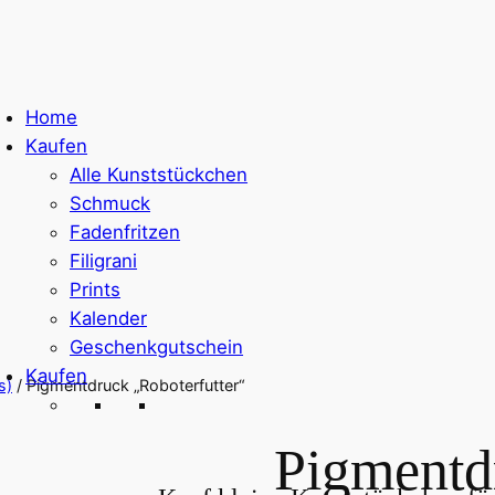
Home
Kaufen
Alle Kunststückchen
Schmuck
Fadenfritzen
Filigrani
Prints
Kalender
Geschenkgutschein
Kaufen
s)
/ Pigmentdruck „Roboterfutter“
Pigmentd