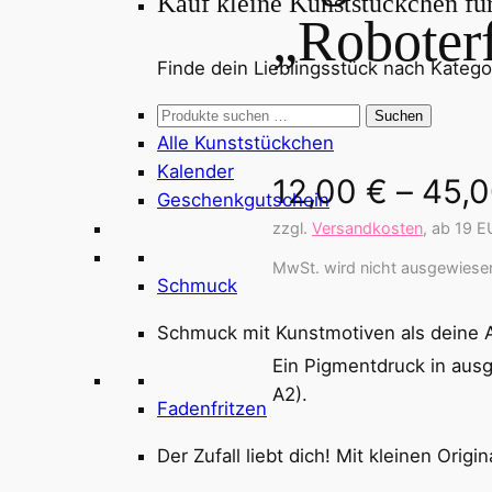
Kauf kleine Kunststückchen fü
„Roboterf
Finde dein Lieblingsstück nach Kategor
Suchen
Suchen
nach:
Alle Kunststückchen
Kalender
12,00
€
–
45,
Geschenkgutschein
zzgl.
Versandkosten
, ab 19 E
MwSt. wird nicht ausgewiesen
Schmuck
Schmuck mit Kunstmotiven als deine Al
Ein Pigmentdruck in ausg
A2).
Fadenfritzen
Der Zufall liebt dich! Mit kleinen Orig