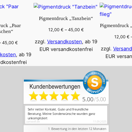
n
g
Pigmentdruck „Tanzbein“
e
uck „Paar
Pigmentdruck „
12,00
€
–
45,00
€
schen“
12,00
€
zzgl.
Versandkosten
, ab 19
–
45,00
€
zzgl.
Versand
EUR versandkostenfrei
kosten
, ab 19
EUR versan
dkostenfrei